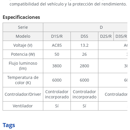
compatibilidad del vehículo y la protección del rendimiento.
Especificaciones
Serie
D
Modelo
D1S/R
D5S
D2S/R
D3S/R
Voltaje (V)
AC85
13.2
AC
Potencia (W)
50
26
3
Flujo luminoso
3800
2800
38
(lm)
Temperatura de
6000
6000
60
color (K)
Controlador
Controlador
Controlador/Driver
Controlador
incorporado
incorporado
Ventilador
Sí
Sí
S
Tags