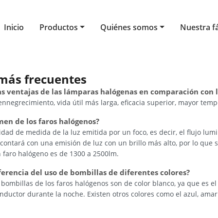
Inicio
Productos
Quiénes somos
Nuestra f
más frecuentes
 las ventajas de las lámparas halógenas en comparación con
nnegrecimiento, vida útil más larga, eficacia superior, mayor temp
umen de los faros halógenos?
ad de medida de la luz emitida por un foco, es decir, el flujo lum
 contará con una emisión de luz con un brillo más alto, por lo que
n faro halógeno es de 1300 a 2500lm.
diferencia del uso de bombillas de diferentes colores?
 bombillas de los faros halógenos son de color blanco, ya que es el 
nductor durante la noche. Existen otros colores como el azul, amar